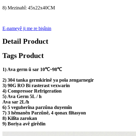
8) Mezinahî: 45x22x40CM
E-nameyê ji me re bişînin
Detail Product
Tags Product
1) Ava germ û sar 10℃~98℃
2) 304 tanka germkirinê ya pola zengarnegir
3) 90G RO Bi rasterast vexwarin
4) Compressor Refrigeration
5) Ava Germ 5L / h
Ava sar 2L/h
6) 5 veguherîna parzûna duyemîn
7) 3 hêmanên Parzûnê, 4 qonax filtasyon
8) Kilîta zarokan
9) Boriya avê girêdin