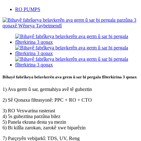
RO PUMPS
Bihayê fabrîkeya belavkerên ava germ û sar bi pergala fîlterkirina 3 qonax
1) Ava germ û sar, germahiya avê tê guheztin
2) Sê Qonaxa filtrasyonê: PPC + RO + CTO
3) RO Vexwarina rasterast
4) 5s guheztina parzûna bilez
5) Panela ekrana desta ya mezin
6) Bi kilîla zarokan, zarokê xwe biparêzin
7) Parçeyên vebijarkî: TDS, UV, Reng