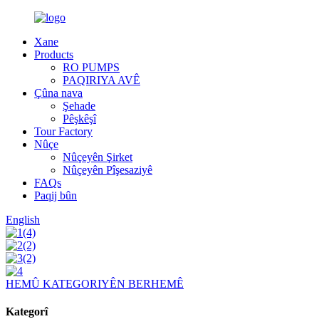
Xane
Products
RO PUMPS
PAQIRIYA AVÊ
Çûna nava
Şehade
Pêşkêşî
Tour Factory
Nûçe
Nûçeyên Şirket
Nûçeyên Pîşesaziyê
FAQs
Paqij bûn
English
HEMÛ KATEGORIYÊN BERHEMÊ
Kategorî