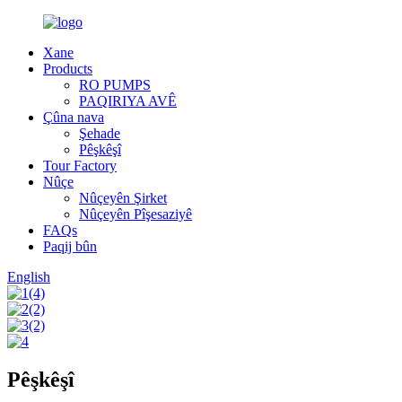
Xane
Products
RO PUMPS
PAQIRIYA AVÊ
Çûna nava
Şehade
Pêşkêşî
Tour Factory
Nûçe
Nûçeyên Şirket
Nûçeyên Pîşesaziyê
FAQs
Paqij bûn
English
Pêşkêşî