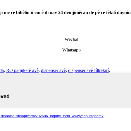
 ji me re bihêlin û em ê di nav 24 demjimêran de pê re têkilî daynin
Wechat
Whatsapp
da
,
RO paqijkerê avê
,
dispenser avê
,
dispenser avê fîltrekirî
,