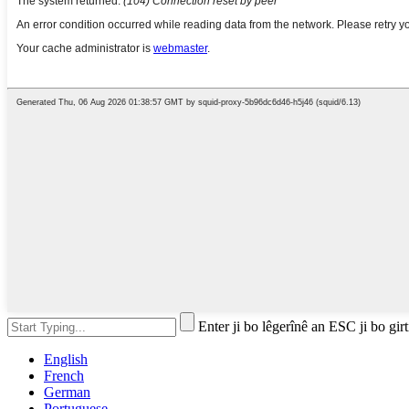
Enter ji bo lêgerînê an ESC ji bo girt
English
French
German
Portuguese