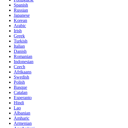
Spanish
Russian
Japanese
Korean
Arabic
Irish
Greek
Turkish
Italian
Danish
Romanian
Indonesian
Czech
Afrikaans
Swedish
Polish
Basque
Catalan
Esperanto
Hindi
Lao
Albanian
Amharic
Armenian