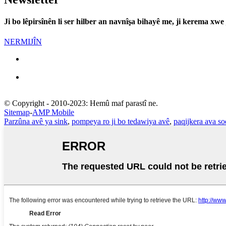
Ji bo lêpirsînên li ser hilber an navnîşa bihayê me, ji kerema xwe
NERMIJÎN
© Copyright - 2010-2023: Hemû maf parastî ne.
Sitemap
-
AMP Mobile
Parzûna avê ya sink
,
pompeya ro ji bo tedawiya avê
,
paqijkera ava so