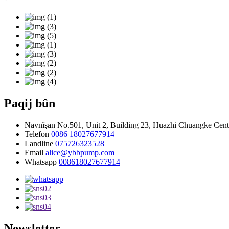
Paqij bûn
Navnîşan
No.501, Unit 2, Building 23, Huazhi Chuangke Cent
Telefon
0086 18027677914
Landline
075726323528
Email
alice@ybbpump.com
Whatsapp
008618027677914
Newsletter